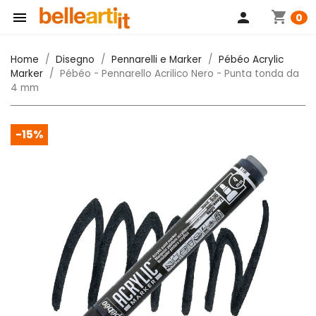
shopping_cart

person
0
Home
Disegno
Pennarelli e Marker
Pébéo Acrylic
Marker
Pébéo - Pennarello Acrilico Nero - Punta tonda da
4 mm
-15%