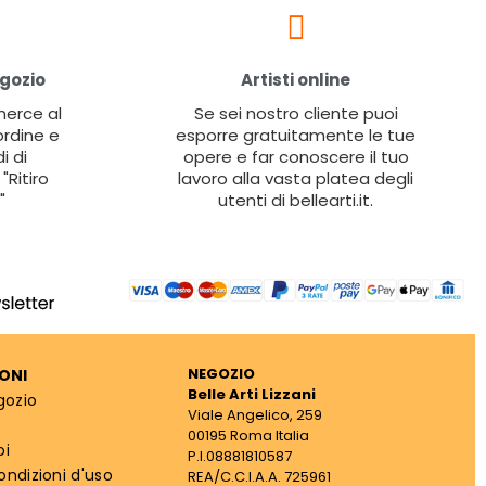
egozio
Artisti online
 merce al
Se sei nostro cliente puoi
ordine e
esporre gratuitamente le tue
i di
opere e far conoscere il tuo
"Ritiro
lavoro alla vasta platea degli
"
utenti di bellearti.it.
NEGOZIO
ONI
Belle Arti Lizzani
gozio
Viale Angelico, 259
00195 Roma Italia
oi
P.I.08881810587
ondizioni d'uso
REA/C.C.I.A.A. 725961