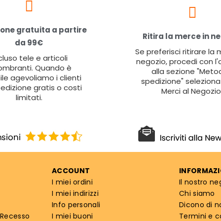
one gratuita a partire
Ritira la merce in n
da 99€
Se preferisci ritirare la
cluso tele e articoli
negozio, procedi con l'
ombranti. Quando è
alla sezione "Metod
ile agevoliamo i clienti
spedizione" seleziona 
edizione gratis o costi
Merci al Negozio
limitati.
ACCOUNT
INFORMAZI
I miei ordini
Il nostro ne
I miei indirizzi
Chi siamo
Info personali
Dicono di n
 Recesso
I miei buoni
Termini e c