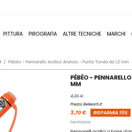
PITTURA
PIROGRAFIA
ALTRE TECNICHE
MARCHI
r
Pébéo - Pennarello Acrilico Arancio - Punta Tonda da 1,2 mm
PÉBÉO - PENNARELLO
MM
4,35 €
Prezzo Bellearti.it:
3,70 €
RISPARMIA 15%
Iva inclusa
Pennarelli acrilici a base d’