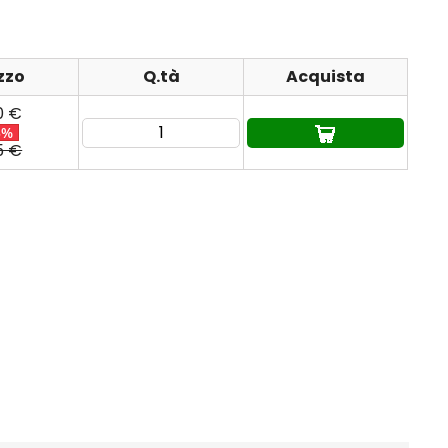
zzo
Q.tà
Acquista
0 €
5%
5 €