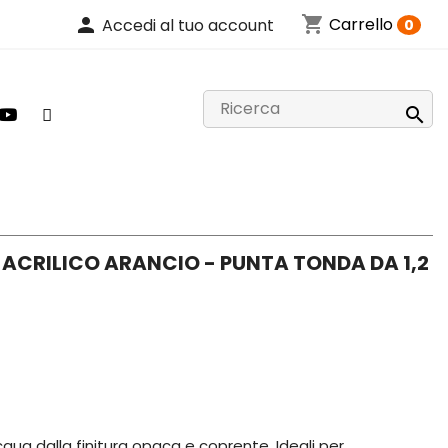
shopping_cart
person
Carrello
Accedi al tuo account
0

 ACRILICO ARANCIO - PUNTA TONDA DA 1,2
acqua dalla finitura opaca e coprente. Ideali per