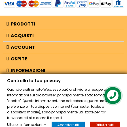
PRODOTTI
ACQUISTI
ACCOUNT
OSPITE
INFORMAZIONI
Controlla la tua privacy
NEGOZIO
Quando visiti un sito Web, esso può archiviare o recuperare
informazioni sul tuo browser, principalmente sotto forma di
"cookie". Queste informazioni, che potrebbero riguardare te, le tue
© 2026 - Bellearti.it -
credits
preferenze o il tuo dispositivo internet (computer, tablet o
dispositivo mobile), sono principalmente utilizzate per far
funzionare il sito come ti aspetti.
Ulteriori informazioni
Accetta tutti
Rifiuta tutti
HOME
ACCOUNT
CASSA
CERCA