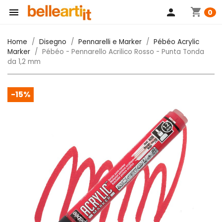
shopping_cart

person
0
Home
Disegno
Pennarelli e Marker
Pébéo Acrylic
Marker
Pébéo - Pennarello Acrilico Rosso - Punta Tonda
da 1,2 mm
-15%