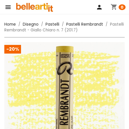
shopping_cart

person
0
Home
Disegno
Pastelli
Pastelli Rembrandt
Pastelli
Rembrandt - Giallo Chiaro n. 7 (201.7)
-20%