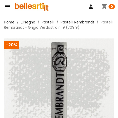
shopping_cart

person
0
Home
Disegno
Pastelli
Pastelli Rembrandt
Pastelli
Rembrandt - Grigio Verdastro n. 9 (709.9)
-20%