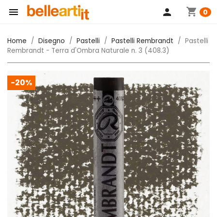
shopping_cart

person
0
Home
Disegno
Pastelli
Pastelli Rembrandt
Pastelli
Rembrandt - Terra d'Ombra Naturale n. 3 (408.3)
-20%