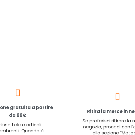
one gratuita a partire
Ritira la merce in n
da 99€
Se preferisci ritirare la
cluso tele e articoli
negozio, procedi con l'
ombranti. Quando è
alla sezione "Metod