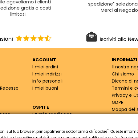
ile agevoliamo i clienti
spedizione" seleziona 
edizione gratis o costi
Merci al Negozio
limitati.
ACCOUNT
INFORMAZI
I miei ordini
Il nostro ne
I miei indirizzi
Chi siamo
Info personali
Dicono di n
 Recesso
I miei buoni
Termini e c
Privacy e C
GDPR
OSPITE
Mappa del s
cesso
La mia spedizione
Info priva
oni sul tuo browser, principalmente sotto forma di "cookie". Queste inform
tablet o dispositivo mobile), sono principalmente utilizzate per far funzionare