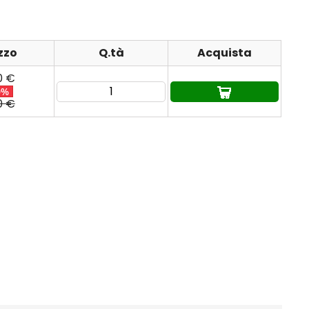
zzo
Q.tà
Acquista
0 €
0%
0 €