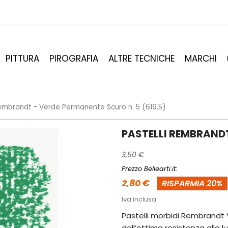
PITTURA
PIROGRAFIA
ALTRE TECNICHE
MARCHI
Rembrandt - Verde Permanente Scuro n. 5 (619.5)
PASTELLI REMBRANDT
3,50 €
Prezzo Bellearti.it:
2,80 €
RISPARMIA 20%
Iva inclusa
Pastelli morbidi Rembrandt 
dall’ottima resistenza alla l