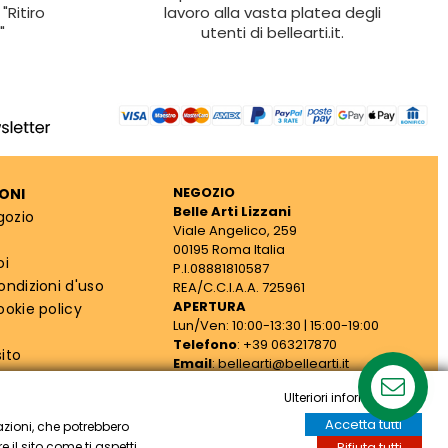
"Ritiro
lavoro alla vasta platea degli
"
utenti di bellearti.it.
NEGOZIO
ONI
Belle Arti Lizzani
gozio
Viale Angelico, 259
00195 Roma Italia
oi
P.I.08881810587
ondizioni d'uso
REA/C.C.I.A.A. 725961
APERTURA
ookie policy
Lun/Ven: 10:00-13:30 | 15:00-19:00
Telefono
: +39 063217870
ito
Email
: bellearti@bellearti.it
cy
Ulteriori informazioni
Accetta tutti
azioni, che potrebbero
 il sito come ti aspetti.
Rifiuta tutti