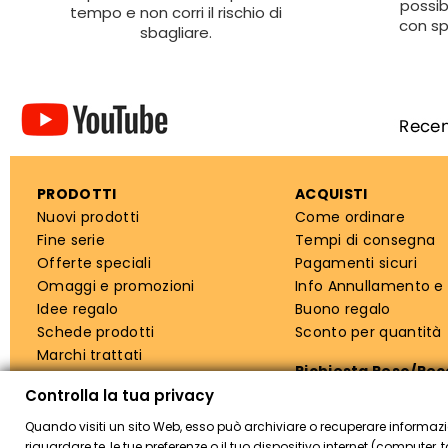
possib
tempo e non corri il rischio di
con sp
sbagliare.
PRODOTTI
ACQUISTI
Nuovi prodotti
Come ordinare
Fine serie
Tempi di consegna
Offerte speciali
Pagamenti sicuri
Omaggi e promozioni
Info Annullamento e
Idee regalo
Buono regalo
Schede prodotti
Sconto per quantità
Marchi trattati
Richiesta Reso/Re
Controlla la tua privacy
Quando visiti un sito Web, esso può archiviare o recuperare informazi
riguardare te, le tue preferenze o il tuo dispositivo internet (computer, 