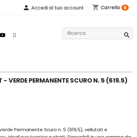
shopping_cart
person
Carrello
Accedi al tuo account
0

 - VERDE PERMANENTE SCURO N. 5 (619.5)
Verde Permanente Scuro n. 5 (619,5), vellutati e
uce, ideali per tecnica a strati. Disponibili in una gamma da