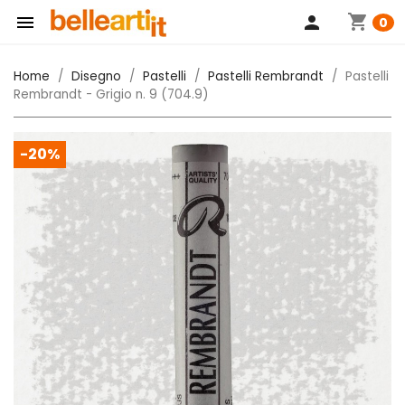
shopping_cart

person
0
Home
Disegno
Pastelli
Pastelli Rembrandt
Pastelli
Rembrandt - Grigio n. 9 (704.9)
-20%