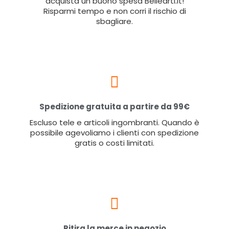
acquista un buono spesa Bellearti.it!
Risparmi tempo e non corri il rischio di
sbagliare.
Spedizione gratuita a partire da 99€
Escluso tele e articoli ingombranti. Quando è
possibile agevoliamo i clienti con spedizione
gratis o costi limitati.
Ritira la merce in negozio