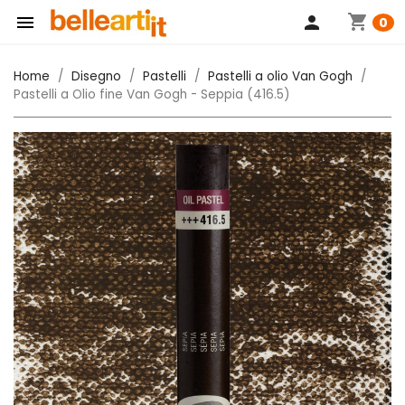
shopping_cart

person
0
Home
Disegno
Pastelli
Pastelli a olio Van Gogh
Pastelli a Olio fine Van Gogh - Seppia (416.5)