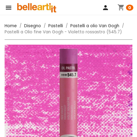
shopping_cart

person
0
Home
Disegno
Pastelli
Pastelli a olio Van Gogh
Pastelli a Olio fine Van Gogh - Violetto rossastro (545.7)