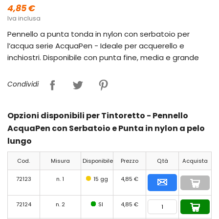
4,85 €
Iva inclusa
Pennello a punta tonda in nylon con serbatoio per
l’acqua serie AcquaPen - Ideale per acquerello e
inchiostri. Disponibile con punta fine, media e grande
Condividi
Opzioni disponibili per Tintoretto - Pennello
AcquaPen con Serbatoio e Punta in nylon a pelo
lungo
Cod.
Misura
Disponibile
Prezzo
Q.tà
Acquista
72123
n. 1
15 gg
4,85 €
72124
n. 2
SI
4,85 €