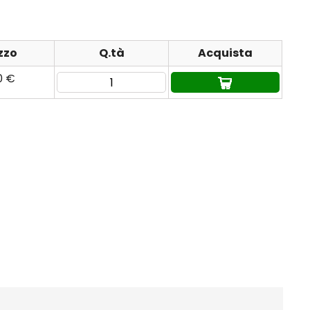
zzo
Q.tà
Acquista
0 €