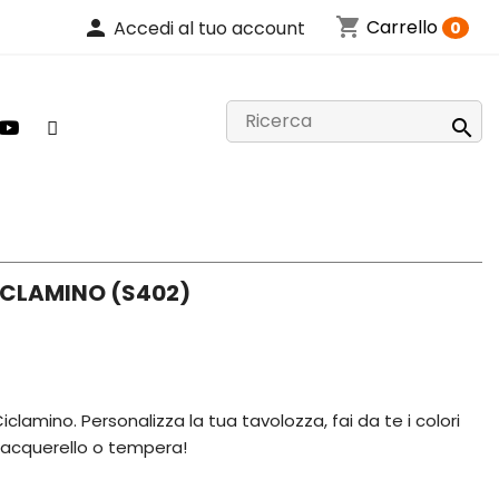
shopping_cart
person
Carrello
Accedi al tuo account
0

CLAMINO (S402)
clamino. Personalizza la tua tavolozza, fai da te i colori
o, acquerello o tempera!