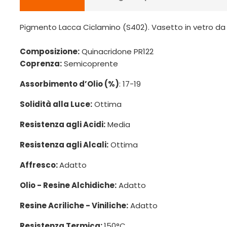
Pigmento Lacca Ciclamino (S402). Vasetto in vetro da
Composizione:
Quinacridone PR122
Coprenza:
Semicoprente
Assorbimento d’Olio (%)
: 17-19
Solidità alla Luce:
Ottima
Resistenza agli Acidi:
Media
Resistenza agli Alcali:
Ottima
Affresco:
Adatto
Olio - Resine Alchidiche:
Adatto
Resine Acriliche - Viniliche:
Adatto
Resistenza Termica:
150°C