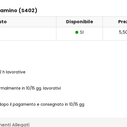
clamino (S402)
uto
Disponibile
Pre
SI
5,5
 h lavorative
almente in 10/15 gg. lavorativi
 dopo il pagamento e consegnato in 10/15 gg.
enti Allegati