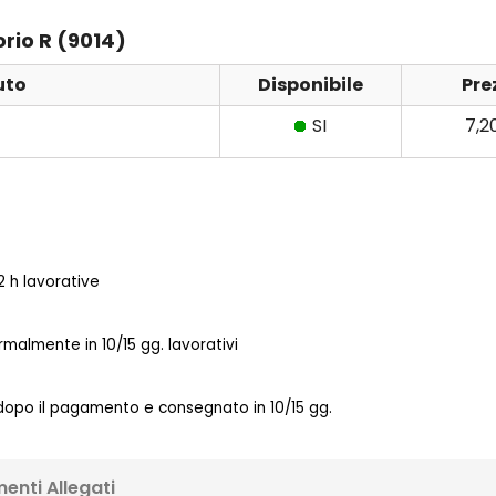
orio R (9014)
uto
Disponibile
Pre
SI
7,2
 h lavorative
almente in 10/15 gg. lavorativi
 dopo il pagamento e consegnato in 10/15 gg.
enti Allegati