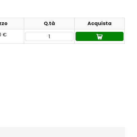
zzo
Q.tà
Acquista
0 €