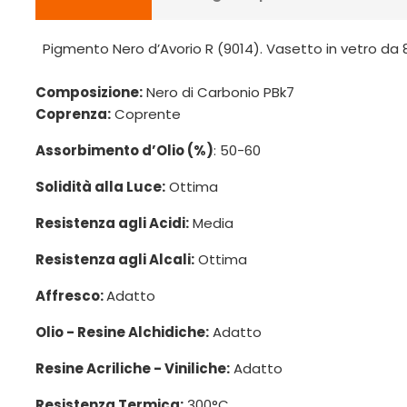
Pigmento Nero d’Avorio R (9014). Vasetto in vetro da 
Composizione:
Nero di Carbonio PBk7
Coprenza:
Coprente
Assorbimento d’Olio (%)
: 50-60
Solidità alla Luce:
Ottima
Resistenza agli Acidi:
Media
Resistenza agli Alcali:
Ottima
Affresco:
Adatto
Olio - Resine Alchidiche:
Adatto
Resine Acriliche - Viniliche:
Adatto
Resistenza Termica:
300°C