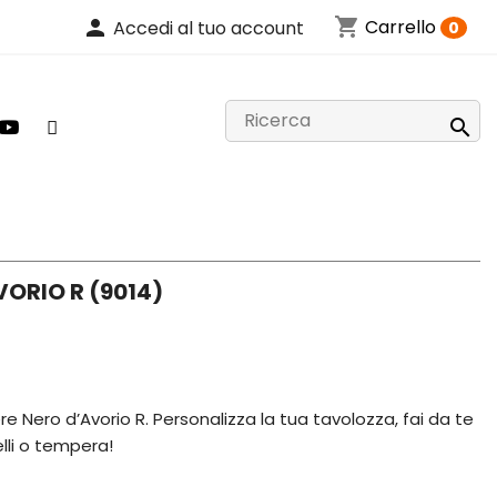
shopping_cart
person
Carrello
Accedi al tuo account
0

ORIO R (9014)
re Nero d’Avorio R. Personalizza la tua tavolozza, fai da te
relli o tempera!