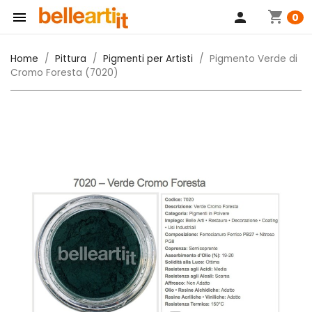
shopping_cart

person
0
Home
Pittura
Pigmenti per Artisti
Pigmento Verde di
Cromo Foresta (7020)