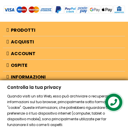
PRODOTTI
ACQUISTI
ACCOUNT
OSPITE
INFORMAZIONI
Controlla la tua privacy
NEGOZIO
Quando visiti un sito Web, esso può archiviare o recuperare
informazioni sul tuo browser, principalmente sotto forma di
Contact us
"cookie". Queste informazioni, che potrebbero riguardare te, le tue
© 2026 - Bellearti.it -
credits
preferenze o il tuo dispositivo internet (computer, tablet o
dispositivo mobile), sono principalmente utilizzate per far
funzionare il sito come ti aspetti.