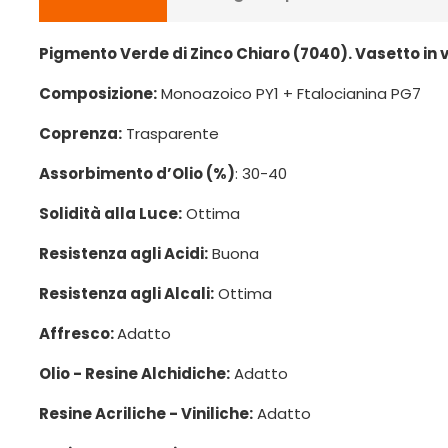
Pigmento Verde di Zinco Chiaro (7040). Vasetto in 
Composizione:
Monoazoico PY1 + Ftalocianina PG7
Coprenza:
Trasparente
Assorbimento d’Olio (%)
: 30-40
Solidità alla Luce:
Ottima
Resistenza agli Acidi:
Buona
Resistenza agli Alcali:
Ottima
Affresco:
Adatto
Olio - Resine Alchidiche:
Adatto
Resine Acriliche - Viniliche:
Adatto