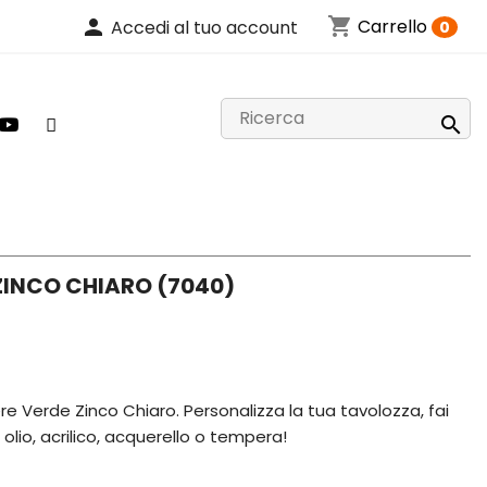
shopping_cart
person
Carrello
Accedi al tuo account
0

ZINCO CHIARO (7040)
ere Verde Zinco Chiaro. Personalizza la tua tavolozza, fai
 olio, acrilico, acquerello o tempera!