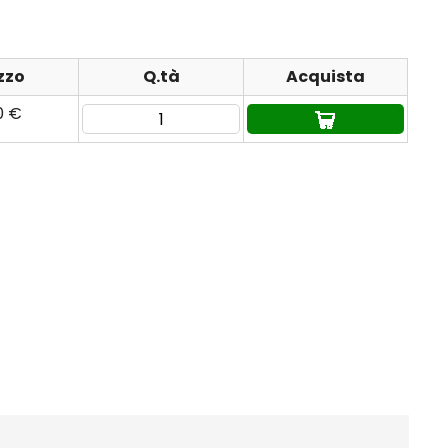
zzo
Q.tà
Acquista
0 €