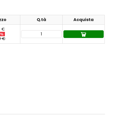
zzo
Q.tà
Acquista
1 €
0%
0 €