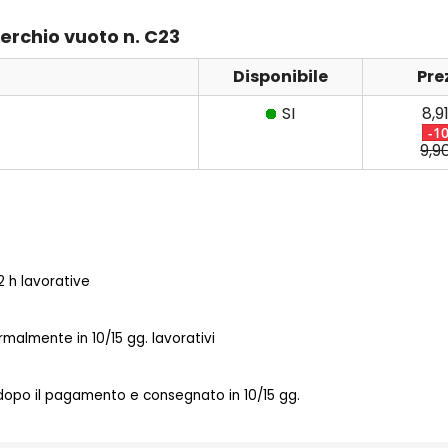
erchio vuoto n. C23
Disponibile
Pre
SI
8,9
-1
9,9
 h lavorative
almente in 10/15 gg. lavorativi
 dopo il pagamento e consegnato in 10/15 gg.