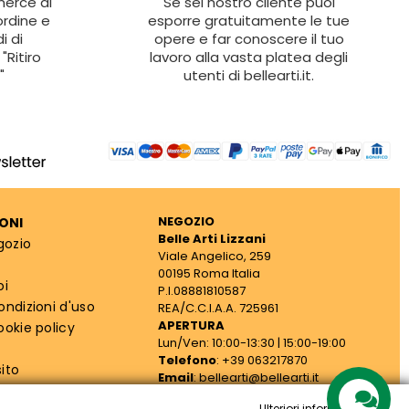
 merce al
Se sei nostro cliente puoi
ordine e
esporre gratuitamente le tue
i di
opere e far conoscere il tuo
"Ritiro
lavoro alla vasta platea degli
"
utenti di bellearti.it.
NEGOZIO
ONI
Belle Arti Lizzani
gozio
Viale Angelico, 259
00195 Roma Italia
oi
P.I.08881810587
ondizioni d'uso
REA/C.C.I.A.A. 725961
APERTURA
ookie policy
Lun/Ven: 10:00-13:30 | 15:00-19:00
Telefono
: +39 063217870
ito
Email
: bellearti@bellearti.it
cy
Ulteriori informazioni