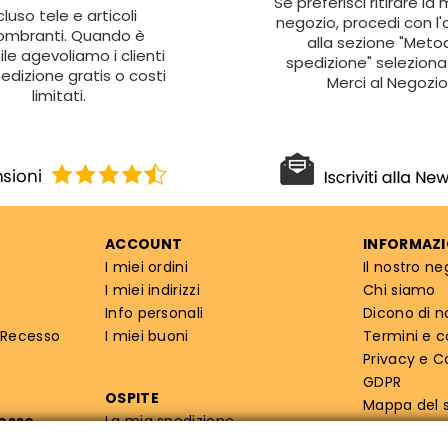
Se preferisci ritirare la
cluso tele e articoli
negozio, procedi con l'
ombranti. Quando è
alla sezione "Metod
ile agevoliamo i clienti
spedizione" seleziona 
edizione gratis o costi
Merci al Negozio
limitati.
ACCOUNT
INFORMAZI
I miei ordini
Il nostro ne
I miei indirizzi
Chi siamo
Info personali
Dicono di n
 Recesso
I miei buoni
Termini e c
Privacy e C
GDPR
OSPITE
Mappa del s
cesso
La mia spedizione
Info priva