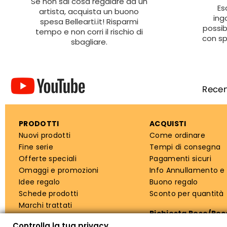
Se non sai cosa regalare ad un
Es
artista, acquista un buono
ing
spesa Bellearti.it! Risparmi
possib
tempo e non corri il rischio di
con sp
sbagliare.
PRODOTTI
ACQUISTI
Nuovi prodotti
Come ordinare
Fine serie
Tempi di consegna
Offerte speciali
Pagamenti sicuri
Omaggi e promozioni
Info Annullamento e
Idee regalo
Buono regalo
Schede prodotti
Sconto per quantità
Marchi trattati
Richiesta Reso/Re
Controlla la tua privacy