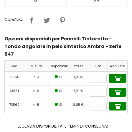
Condividi
Opzioni disponibili per Pennelli Tintoretto -
Tondo angolare in pelo sintetico Ambra - Serie
947
Cod.
Misura
Disponibile
Prezzo
Q.tà
Acquista
73560
n. 4
SI
4,15 €
73561
n. 6
SI
5,10 €
73562
n. 8
SI
6,65 €
LEGENDA DISPONIBILITA' E TEMPI DI CONSEGNA: