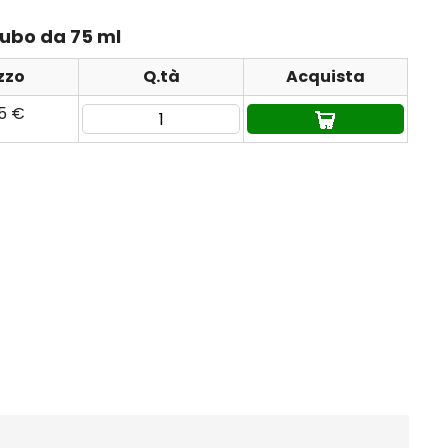
 tubo da 75 ml
zzo
Q.tà
Acquista
75 €