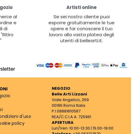
egozio
Artisti online
 merce al
Se sei nostro cliente puoi
ordine e
esporre gratuitamente le tue
i di
opere e far conoscere il tuo
"Ritiro
lavoro alla vasta platea degli
"
utenti di bellearti.it.
NEGOZIO
ONI
Belle Arti Lizzani
gozio
Viale Angelico, 259
00195 Roma Italia
oi
P.I.08881810587
ondizioni d'uso
REA/C.C.I.A.A. 725961
APERTURA
ookie policy
Lun/Ven: 10:00-13:30 | 15:00-19:00
Telefono
: +39 063217870