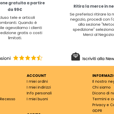
one gratuita a partire
Ritira la merce in n
da 99€
Se preferisci ritirare la
cluso tele e articoli
negozio, procedi con l'
ombranti. Quando è
alla sezione "Metod
ile agevoliamo i clienti
spedizione" seleziona 
edizione gratis o costi
Merci al Negozio
limitati.
ACCOUNT
INFORMAZI
I miei ordini
Il nostro ne
I miei indirizzi
Chi siamo
Info personali
Dicono di n
 Recesso
I miei buoni
Termini e c
Privacy e C
GDPR