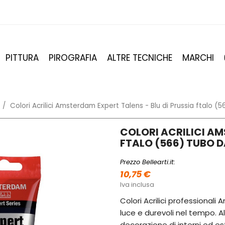
PITTURA
PIROGRAFIA
ALTRE TECNICHE
MARCHI
Colori Acrilici Amsterdam Expert Talens - Blu di Prussia ftalo (
COLORI ACRILICI AM
FTALO (566) TUBO D
Prezzo Bellearti.it:
10,75 €
Iva inclusa
Colori Acrilici professionali 
luce e durevoli nel tempo. A
decorazione di interni ed est