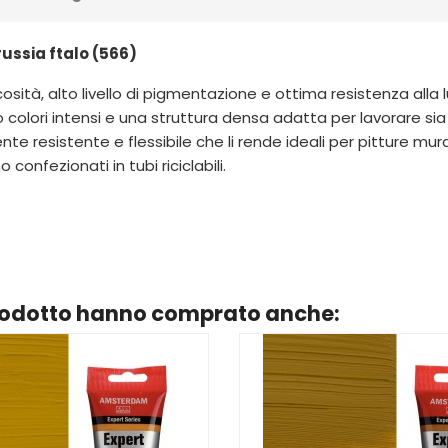
russia ftalo (566)
cosità, alto livello di pigmentazione e ottima resistenza all
lori intensi e una struttura densa adatta per lavorare sia a 
te resistente e flessibile che li rende ideali per pitture mura
 confezionati in tubi riciclabili.
prodotto hanno comprato anche: