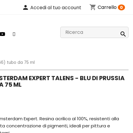
shopping_cart
person
Carrello
Accedi al tuo account
0

566) tubo da 75 ml
STERDAM EXPERT TALENS - BLU DI PRUSSIA
A 75 ML
Amsterdam Expert. Resina acrilica al 100%, resistenti alla
lta concentrazione di pigmenti, ideali per pittura e
erni.