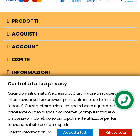
PRODOTTI
ACQUISTI
ACCOUNT
OSPITE
INFORMAZIONI
Controlla la tua privacy
NEGOZIO
Quando visiti un sito Web, esso può archiviare o recuperare
informazioni sul tuo browser, principalmente sotto forma di
Contact us
"cookie". Queste informazioni, che potrebbero riguardare te, le tue
© 2026 - Bellearti.it -
credits
preferenze o il tuo dispositivo internet (computer, tablet o
dispositivo mobile), sono principalmente utilizzate per far
funzionare il sito come ti aspetti.
Ulteriori informazioni
Accetta tutti
Rifiuta tutti
HOME
ACCOUNT
CASSA
CERCA