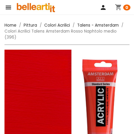
shopping_cart

person
0
Home
Pittura
Colori Acrilici
Talens - Amsterdam
Colori Acrilici Talens Amsterdam Rosso Naphtolo medio
(396)