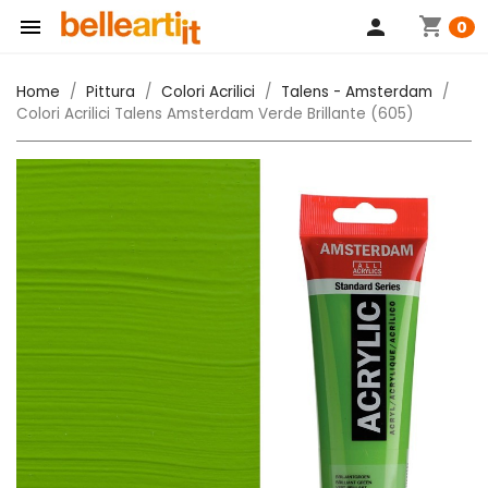
shopping_cart

person
0
Home
Pittura
Colori Acrilici
Talens - Amsterdam
Colori Acrilici Talens Amsterdam Verde Brillante (605)