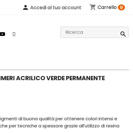
shopping_cart
person
Carrello
Accedi al tuo account
0

IMERI ACRILICO VERDE PERMANENTE
 pigmenti di buona qualità per ottenere colori intensi e
he per tecniche a spessore grazie all’utilizzo di resina