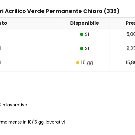
meri Acrilico Verde Permanente Chiaro (339)
uto
Disponibile
Pre
SI
5,0
l
SI
8,2
l
15 gg
15,
 h lavorative
almente in 10/15 gg. lavorativi