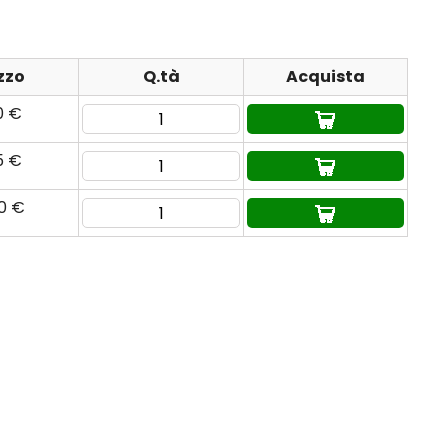
zzo
Q.tà
Acquista
0 €
5 €
80 €