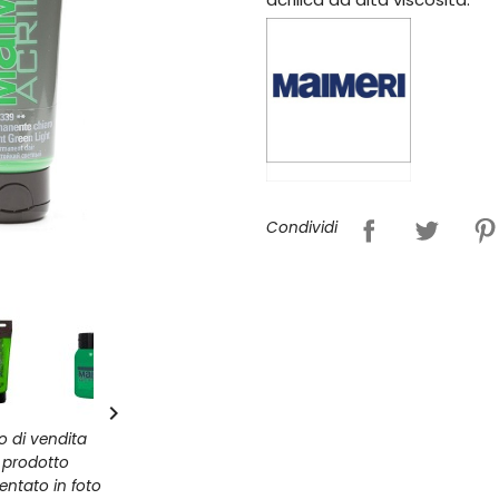
Condividi

zo di vendita
l prodotto
entato in foto