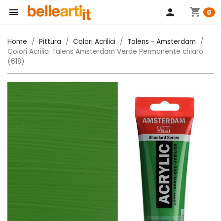
shopping_cart

person
0
Home
Pittura
Colori Acrilici
Talens - Amsterdam
Colori Acrilici Talens Amsterdam Verde Permanente chiaro
(618)