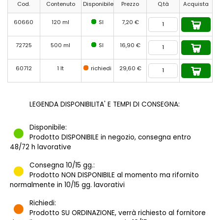
Cod.
Contenuto
Disponibile
Prezzo
Q.tà
Acquista
60660
120 ml
SI
7,20 €
72725
500 ml
SI
16,90 €
60712
1 lt
richiedi
29,60 €
LEGENDA DISPONIBILITA' E TEMPI DI CONSEGNA:
Disponibile:
Prodotto DISPONIBILE in negozio, consegna entro
48/72 h lavorative
Consegna 10/15 gg.:
Prodotto NON DISPONIBILE al momento ma rifornito
normalmente in 10/15 gg. lavorativi
Richiedi:
Prodotto SU ORDINAZIONE, verrà richiesto al fornitore