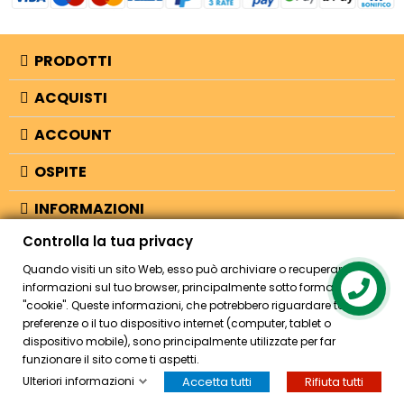
PRODOTTI
ACQUISTI
ACCOUNT
OSPITE
INFORMAZIONI
Controlla la tua privacy
NEGOZIO
Quando visiti un sito Web, esso può archiviare o recuperare
informazioni sul tuo browser, principalmente sotto forma di
Contact us
"cookie". Queste informazioni, che potrebbero riguardare te, le tue
© 2026 - Bellearti.it -
credits
preferenze o il tuo dispositivo internet (computer, tablet o
dispositivo mobile), sono principalmente utilizzate per far
funzionare il sito come ti aspetti.
Ulteriori informazioni
Accetta tutti
Rifiuta tutti
HOME
ACCOUNT
CASSA
CERCA