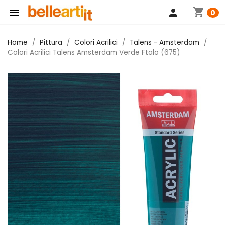
shopping_cart

person
0
Home
Pittura
Colori Acrilici
Talens - Amsterdam
Colori Acrilici Talens Amsterdam Verde Ftalo (675)