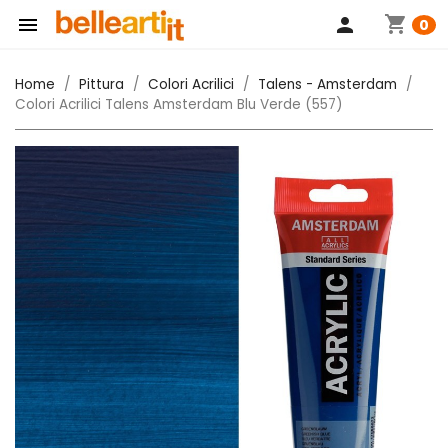
shopping_cart

person
0
Home
Pittura
Colori Acrilici
Talens - Amsterdam
Colori Acrilici Talens Amsterdam Blu Verde (557)