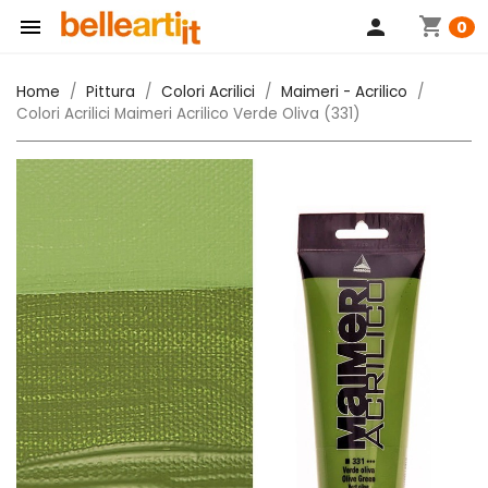
shopping_cart

person
0
Home
Pittura
Colori Acrilici
Maimeri - Acrilico
Colori Acrilici Maimeri Acrilico Verde Oliva (331)