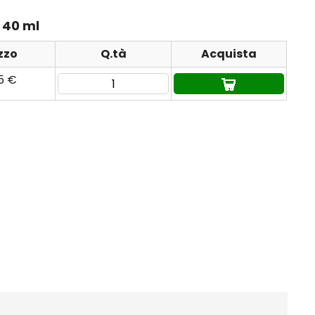
a 40 ml
zzo
Q.tà
Acquista
85 €