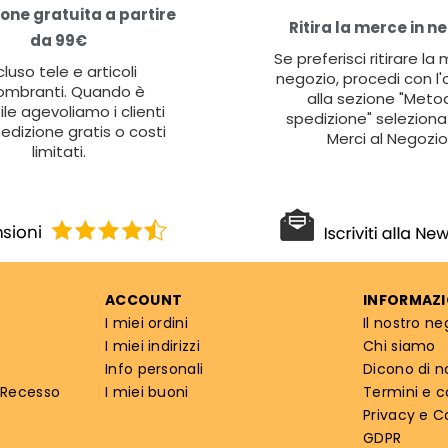
one gratuita a partire
Ritira la merce in n
da 99€
Se preferisci ritirare la
cluso tele e articoli
negozio, procedi con l'
ombranti. Quando è
alla sezione "Metod
ile agevoliamo i clienti
spedizione" seleziona 
edizione gratis o costi
Merci al Negozio
limitati.
ACCOUNT
INFORMAZI
I miei ordini
Il nostro ne
I miei indirizzi
Chi siamo
Info personali
Dicono di n
 Recesso
I miei buoni
Termini e c
Privacy e C
GDPR