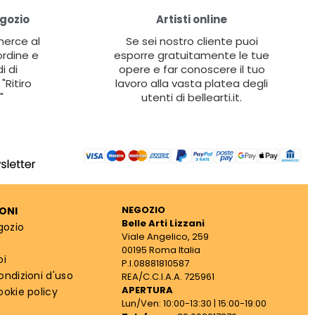
egozio
Artisti online
 merce al
Se sei nostro cliente puoi
ordine e
esporre gratuitamente le tue
i di
opere e far conoscere il tuo
"Ritiro
lavoro alla vasta platea degli
"
utenti di bellearti.it.
NEGOZIO
ONI
Belle Arti Lizzani
gozio
Viale Angelico, 259
00195 Roma Italia
oi
P.I.08881810587
ondizioni d'uso
REA/C.C.I.A.A. 725961
APERTURA
ookie policy
Lun/Ven: 10:00-13:30 | 15:00-19:00