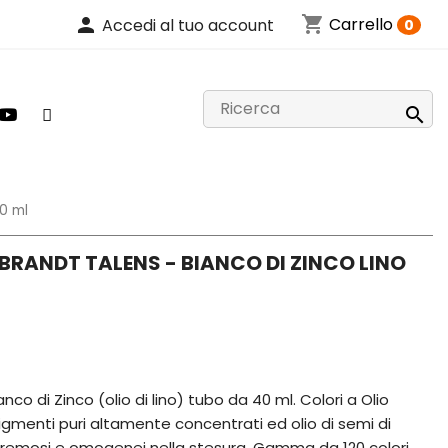
shopping_cart
person
Carrello
Accedi al tuo account
0

40 ml
BRANDT TALENS - BIANCO DI ZINCO LINO
co di Zinco (olio di lino) tubo da 40 ml. Colori a Olio
igmenti puri altamente concentrati ed olio di semi di
remosi e omogenei nella stesura. Gamma da 120 colori