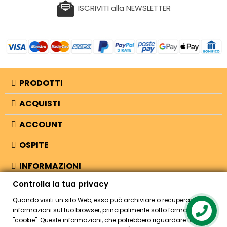
ISCRIVITI alla NEWSLETTER
PRODOTTI
ACQUISTI
ACCOUNT
OSPITE
INFORMAZIONI
Controlla la tua privacy
NEGOZIO
Quando visiti un sito Web, esso può archiviare o recuperare
informazioni sul tuo browser, principalmente sotto forma di
Contact us
"cookie". Queste informazioni, che potrebbero riguardare te, le tue