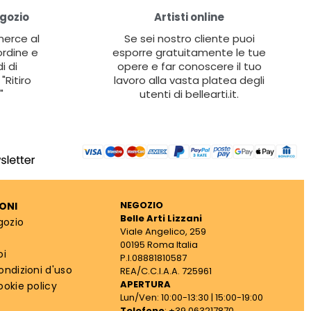
egozio
Artisti online
 merce al
Se sei nostro cliente puoi
ordine e
esporre gratuitamente le tue
i di
opere e far conoscere il tuo
"Ritiro
lavoro alla vasta platea degli
"
utenti di bellearti.it.
NEGOZIO
ONI
Belle Arti Lizzani
gozio
Viale Angelico, 259
00195 Roma Italia
oi
P.I.08881810587
ondizioni d'uso
REA/C.C.I.A.A. 725961
APERTURA
ookie policy
Lun/Ven: 10:00-13:30 | 15:00-19:00
Telefono
: +39 063217870