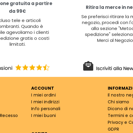
one gratuita a partire
Ritira la merce in n
da 99€
Se preferisci ritirare la
cluso tele e articoli
negozio, procedi con l'
ombranti. Quando è
alla sezione "Metod
ile agevoliamo i clienti
spedizione" seleziona 
edizione gratis o costi
Merci al Negozio
limitati.
ACCOUNT
INFORMAZI
I miei ordini
Il nostro ne
I miei indirizzi
Chi siamo
Info personali
Dicono di n
 Recesso
I miei buoni
Termini e c
Privacy e C
GDPR