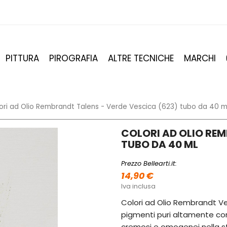
PITTURA
PIROGRAFIA
ALTRE TECNICHE
MARCHI
ori ad Olio Rembrandt Talens - Verde Vescica (623) tubo da 40 m
COLORI AD OLIO REM
TUBO DA 40 ML
Prezzo Bellearti.it:
14,90 €
Iva inclusa
Colori ad Olio Rembrandt Ver
pigmenti puri altamente con
cremosi e omogenei nella ste