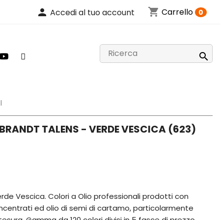
shopping_cart
person
Carrello
Accedi al tuo account
0

l
BRANDT TALENS - VERDE VESCICA (623)
de Vescica. Colori a Olio professionali prodotti con
centrati ed olio di semi di cartamo, particolarmente
sura. Gamma da 120 colori divisi in 5 fasce di prezzo.