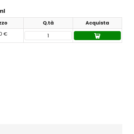
ml
zzo
Q.tà
Acquista
90 €