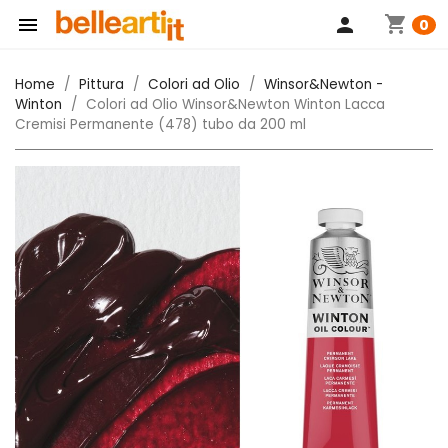
shopping_cart

person
0
Home
Pittura
Colori ad Olio
Winsor&Newton -
Winton
Colori ad Olio Winsor&Newton Winton Lacca
Cremisi Permanente (478) tubo da 200 ml