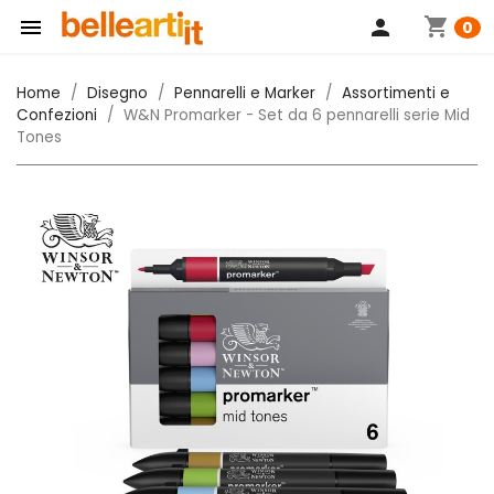
shopping_cart

person
0
Home
Disegno
Pennarelli e Marker
Assortimenti e
Confezioni
W&N Promarker - Set da 6 pennarelli serie Mid
Tones