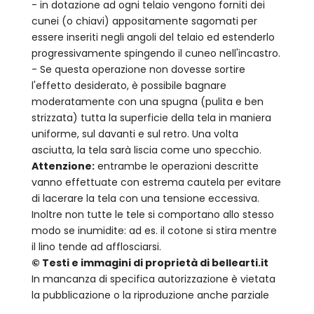
- in dotazione ad ogni telaio vengono forniti dei
cunei (o chiavi) appositamente sagomati per
essere inseriti negli angoli del telaio ed estenderlo
progressivamente spingendo il cuneo nell'incastro.
- Se questa operazione non dovesse sortire
l'effetto desiderato, è possibile bagnare
moderatamente con una spugna (pulita e ben
strizzata) tutta la superficie della tela in maniera
uniforme, sul davanti e sul retro. Una volta
asciutta, la tela sarà liscia come uno specchio.
Attenzione:
entrambe le operazioni descritte
vanno effettuate con estrema cautela per evitare
di lacerare la tela con una tensione eccessiva.
Inoltre non tutte le tele si comportano allo stesso
modo se inumidite: ad es. il cotone si stira mentre
il lino tende ad afflosciarsi.
© Testi e immagini di proprietà di bellearti.it
In mancanza di specifica autorizzazione è vietata
la pubblicazione o la riproduzione anche parziale