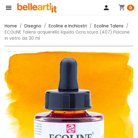
shopping_cart

person
0
Home
Disegno
Ecoline e Inchiostri
Ecoline Talens
ECOLINE Talens acquerello liquido Ocra scura (407) Flacone
in vetro da 30 ml