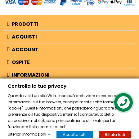
PRODOTTI
ACQUISTI
ACCOUNT
OSPITE
INFORMAZIONI
Controlla la tua privacy
NEGOZIO
Quando visiti un sito Web, esso può archiviare o recuperare
informazioni sul tuo browser, principalmente sotto forma di
Contact us
"cookie". Queste informazioni, che potrebbero riguardare te, le tue
© 2026 - Bellearti.it -
credits
preferenze o il tuo dispositivo internet (computer, tablet o
dispositivo mobile), sono principalmente utilizzate per far
funzionare il sito come ti aspetti.
Ulteriori informazioni
Accetta tutti
Rifiuta tutti
HOME
ACCOUNT
CASSA
CERCA