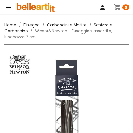
shopping_cart

person
0
Home
Disegno
Carboncini e Matite
Schizzo e
Carboncino
Winsor&Newton - Fusaggine assortita,
lunghezza 7 cm