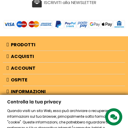
ISCRIVITI alla NEWSLETTER
PRODOTTI
ACQUISTI
ACCOUNT
OSPITE
INFORMAZIONI
Controlla la tua privacy
NEGOZIO
Quando visiti un sito Web, esso può archiviare o recuperare
informazioni sul tuo browser, principalmente sotto forma di
"cookie". Queste informazioni, che potrebbero riguardare te, le tue
© 2026 - Bellearti.it -
credits
preferenze o il tuo dispositivo internet (computer, tablet o