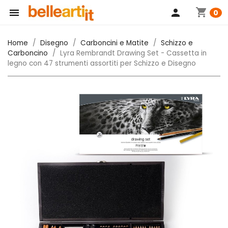
shopping_cart

person
0
Home
Disegno
Carboncini e Matite
Schizzo e
Carboncino
Lyra Rembrandt Drawing Set - Cassetta in
legno con 47 strumenti assortiti per Schizzo e Disegno