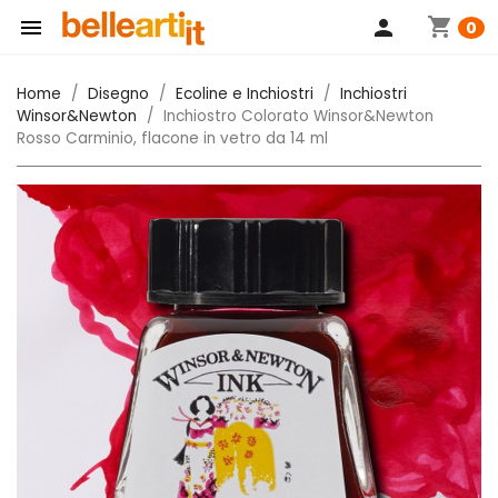
shopping_cart

person
0
Home
Disegno
Ecoline e Inchiostri
Inchiostri
Winsor&Newton
Inchiostro Colorato Winsor&Newton
Rosso Carminio, flacone in vetro da 14 ml