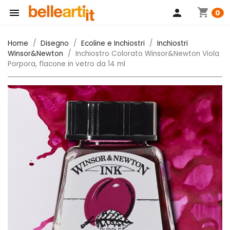
shopping_cart

person
0
Home
Disegno
Ecoline e Inchiostri
Inchiostri
Winsor&Newton
Inchiostro Colorato Winsor&Newton Viola
Porpora, flacone in vetro da 14 ml