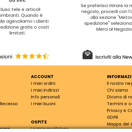
da 99€
Se preferisci ritirare la
cluso tele e articoli
negozio, procedi con l'
ombranti. Quando è
alla sezione "Metod
ile agevoliamo i clienti
spedizione" seleziona 
edizione gratis o costi
Merci al Negozio
limitati.
ACCOUNT
INFORMAZI
I miei ordini
Il nostro ne
I miei indirizzi
Chi siamo
Info personali
Dicono di n
 Recesso
I miei buoni
Termini e c
Privacy e C
GDPR
OSPITE
Mappa del s
cesso
La mia spedizione
Info priva