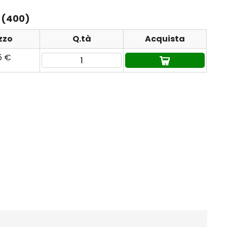
n (400)
zzo
Q.tà
Acquista
5 €