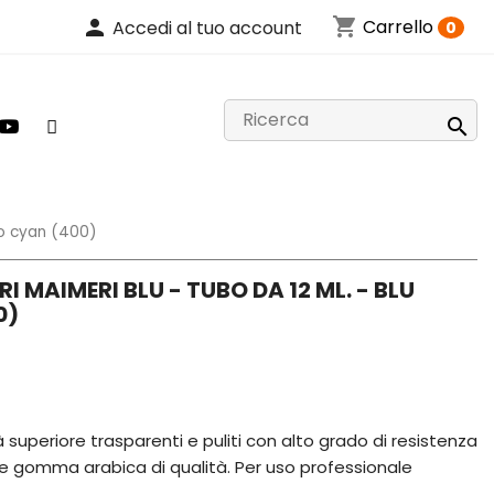
shopping_cart
person
Carrello
Accedi al tuo account
0

rio cyan (400)
I MAIMERI BLU - TUBO DA 12 ML. - BLU
0)
ità superiore trasparenti e puliti con alto grado di resistenza
i e gomma arabica di qualità. Per uso professionale