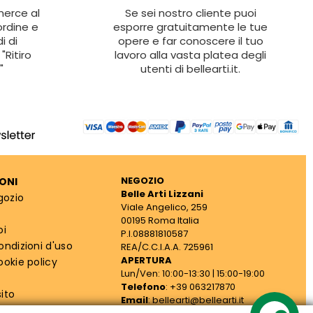
 merce al
Se sei nostro cliente puoi
ordine e
esporre gratuitamente le tue
i di
opere e far conoscere il tuo
"Ritiro
lavoro alla vasta platea degli
"
utenti di bellearti.it.
NEGOZIO
ONI
Belle Arti Lizzani
gozio
Viale Angelico, 259
00195 Roma Italia
oi
P.I.08881810587
ondizioni d'uso
REA/C.C.I.A.A. 725961
APERTURA
ookie policy
Lun/Ven: 10:00-13:30 | 15:00-19:00
Telefono
: +39 063217870
ito
Email
: bellearti@bellearti.it
cy