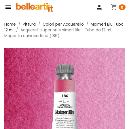
shopping_cart

person
0
Home
Pittura
Colori per Acquerello
Maimeri Blu Tubo
12 ml
Acquerelli superiori Maimeri Blu - Tubo da 12 ml. -
Magenta quinacridone (186)