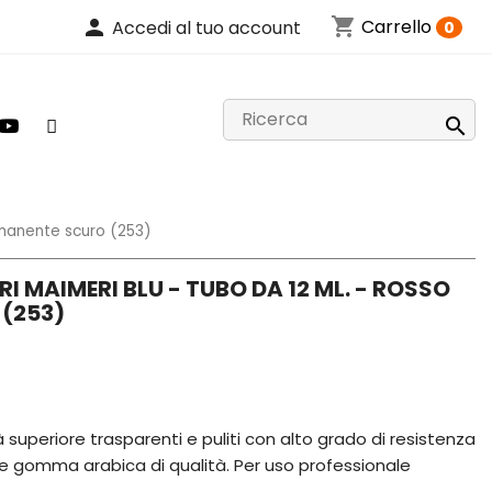
shopping_cart
person
Carrello
Accedi al tuo account
0

ermanente scuro (253)
I MAIMERI BLU - TUBO DA 12 ML. - ROSSO
(253)
ità superiore trasparenti e puliti con alto grado di resistenza
i e gomma arabica di qualità. Per uso professionale