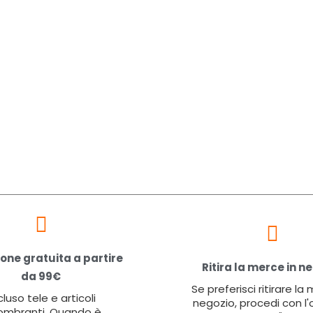
one gratuita a partire
Ritira la merce in n
da 99€
Se preferisci ritirare la
cluso tele e articoli
negozio, procedi con l'
ombranti. Quando è