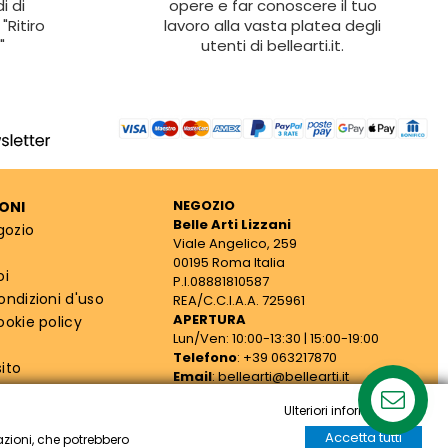
i di
opere e far conoscere il tuo
"Ritiro
lavoro alla vasta platea degli
"
utenti di bellearti.it.
NEGOZIO
ONI
Belle Arti Lizzani
gozio
Viale Angelico, 259
00195 Roma Italia
oi
P.I.08881810587
ondizioni d'uso
REA/C.C.I.A.A. 725961
APERTURA
ookie policy
Lun/Ven: 10:00-13:30 | 15:00-19:00
Telefono
: +39 063217870
ito
Email
: bellearti@bellearti.it
cy
Ulteriori informazioni
Accetta tutti
azioni, che potrebbero