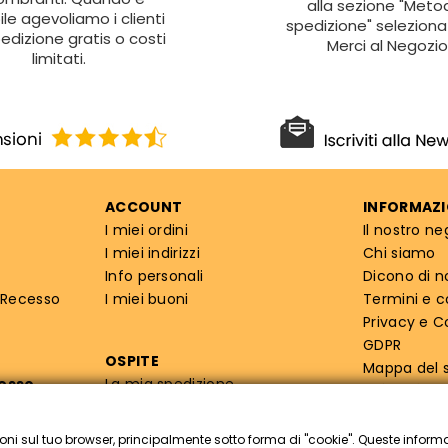
alla sezione "Metod
ile agevoliamo i clienti
spedizione" seleziona 
edizione gratis o costi
Merci al Negozio
limitati.
ACCOUNT
INFORMAZI
I miei ordini
Il nostro ne
I miei indirizzi
Chi siamo
Info personali
Dicono di n
 Recesso
I miei buoni
Termini e c
Privacy e C
GDPR
OSPITE
Mappa del s
cesso
La mia spedizione
Info priva
oni sul tuo browser, principalmente sotto forma di "cookie". Queste inform