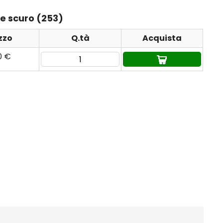
te scuro (253)
zzo
Q.tà
Acquista
90 €