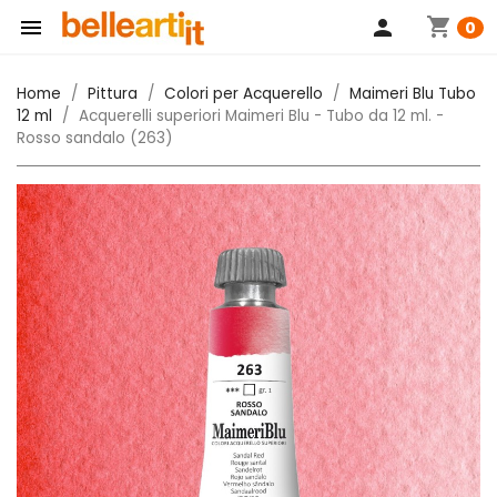
shopping_cart

person
0
Home
Pittura
Colori per Acquerello
Maimeri Blu Tubo
12 ml
Acquerelli superiori Maimeri Blu - Tubo da 12 ml. -
Rosso sandalo (263)