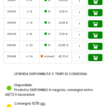
39941
n. 10
SI
10,35 €
39942
n. 12
SI
11,25 €
39943
n. 14
SI
12,95 €
39944
n. 16
SI
17,25 €
39946
n. 20
SI
23,85 €
39948
n. 24
richiedi
45,70 €
LEGENDA DISPONIBILITA' E TEMPI DI CONSEGNA:
Disponibile:
Prodotto DISPONIBILE in negozio, consegna entro
48/72 h lavorative
Consegna 10/15 gg.: