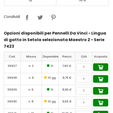
Condividi
Opzioni disponibili per Pennelli Da Vinci - Lingua
di gatto in Setola selezionata Maestro 2 - Serie
7423
Cod.
Misura
Disponibile
Prezzo
Q.tà
Acquista
39937
n. 2
SI
7,90 €
39938
n. 4
10 gg
8,75 €
39939
n. 6
SI
8,95 €
39940
n. 8
10 gg
9,65 €