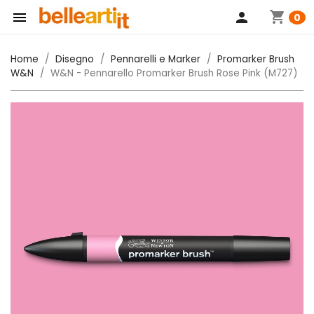
shopping_cart

person
0
Home
Disegno
Pennarelli e Marker
Promarker Brush
W&N
W&N - Pennarello Promarker Brush Rose Pink (M727)