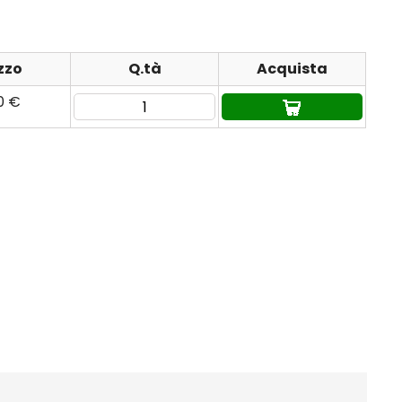
zzo
Q.tà
Acquista
0 €