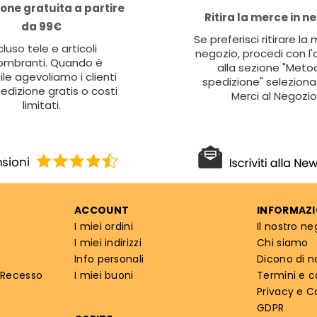
one gratuita a partire
Ritira la merce in n
da 99€
Se preferisci ritirare la
cluso tele e articoli
negozio, procedi con l'
ombranti. Quando è
alla sezione "Metod
ile agevoliamo i clienti
spedizione" seleziona 
edizione gratis o costi
Merci al Negozio
limitati.
ACCOUNT
INFORMAZI
I miei ordini
Il nostro ne
I miei indirizzi
Chi siamo
Info personali
Dicono di n
 Recesso
I miei buoni
Termini e c
Privacy e C
GDPR