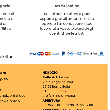
egozio
Artisti online
 merce al
Se sei nostro cliente puoi
ordine e
esporre gratuitamente le tue
i di
opere e far conoscere il tuo
"Ritiro
lavoro alla vasta platea degli
"
utenti di bellearti.it.
NEGOZIO
ONI
Belle Arti Lizzani
gozio
Viale Angelico, 259
00195 Roma Italia
oi
P.I.08881810587
ondizioni d'uso
REA/C.C.I.A.A. 725961
APERTURA
ookie policy
Lun/Ven: 10:00-13:30 | 15:00-19:00
Telefono
: +39 063217870