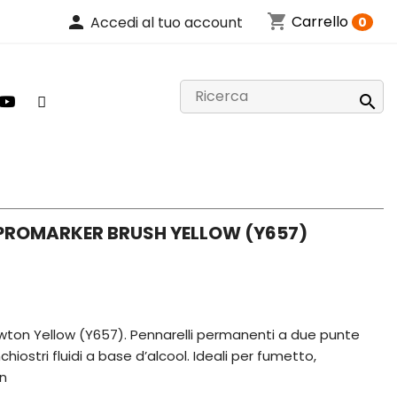
shopping_cart
person
Carrello
Accedi al tuo account
0

PROMARKER BRUSH YELLOW (Y657)
ton Yellow (Y657). Pennarelli permanenti a due punte
chiostri fluidi a base d’alcool. Ideali per fumetto,
gn