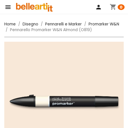
shopping_cart

person
0
Home
Disegno
Pennarelli e Marker
Promarker W&N
Pennarello Promarker W&N Almond (O819)