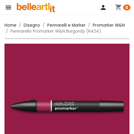
shopping_cart

person
0
Home
Disegno
Pennarelli e Marker
Promarker W&N
Pennarello Promarker W&N Burgundy (R424)