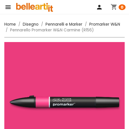
shopping_cart

person
0
Home
Disegno
Pennarelli e Marker
Promarker W&N
Pennarello Promarker W&N Carmine (R156)