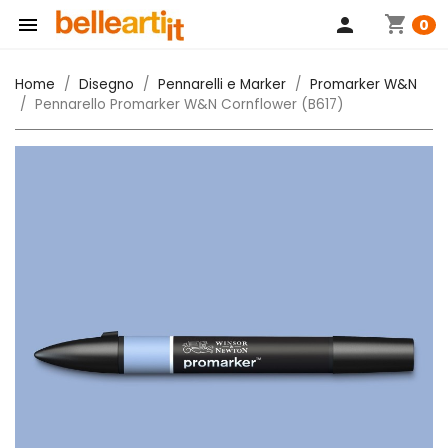
shopping_cart

person
0
Home
Disegno
Pennarelli e Marker
Promarker W&N
Pennarello Promarker W&N Cornflower (B617)