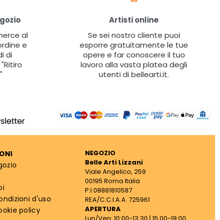
egozio
Artisti online
 merce al
Se sei nostro cliente puoi
ordine e
esporre gratuitamente le tue
i di
opere e far conoscere il tuo
"Ritiro
lavoro alla vasta platea degli
"
utenti di bellearti.it.
NEGOZIO
ONI
Belle Arti Lizzani
gozio
Viale Angelico, 259
00195 Roma Italia
oi
P.I.08881810587
ondizioni d'uso
REA/C.C.I.A.A. 725961
APERTURA
ookie policy
Lun/Ven: 10:00-13:30 | 15:00-19:00