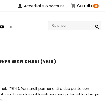
shopping_cart
person
Carrello
Accedi al tuo account
0

KER W&N KHAKI (Y616)
aki (Y616). Pennarelli permanenti a due punte con
avature a base d’alcool. Ideali per manga, fumetto, disegni
a