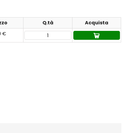
zzo
Q.tà
Acquista
0 €