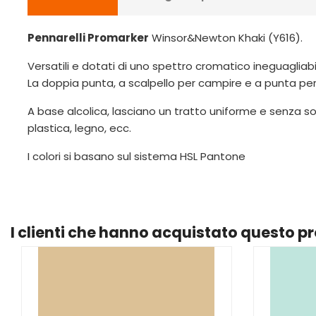
Pennarelli Promarker
Winsor&Newton Khaki (Y616).
Versatili e dotati di uno spettro cromatico ineguagliabil
La doppia punta, a scalpello per campire e a punta per det
A base alcolica, lasciano un tratto uniforme e senza so
plastica, legno, ecc.
I colori si basano sul sistema HSL Pantone
I clienti che hanno acquistato questo 