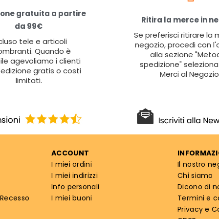
one gratuita a partire
Ritira la merce in n
da 99€
Se preferisci ritirare la
cluso tele e articoli
negozio, procedi con l'
ombranti. Quando è
alla sezione "Metod
ile agevoliamo i clienti
spedizione" seleziona 
edizione gratis o costi
Merci al Negozio
limitati.
ACCOUNT
INFORMAZI
I miei ordini
Il nostro ne
I miei indirizzi
Chi siamo
Info personali
Dicono di n
 Recesso
I miei buoni
Termini e c
Privacy e C