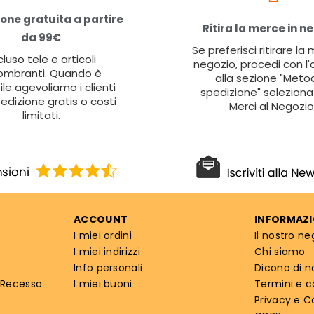
one gratuita a partire
Ritira la merce in n
da 99€
Se preferisci ritirare la
cluso tele e articoli
negozio, procedi con l'
ombranti. Quando è
alla sezione "Metod
ile agevoliamo i clienti
spedizione" seleziona 
edizione gratis o costi
Merci al Negozio
limitati.
ACCOUNT
INFORMAZI
I miei ordini
Il nostro ne
I miei indirizzi
Chi siamo
Info personali
Dicono di n
 Recesso
I miei buoni
Termini e c
Privacy e C