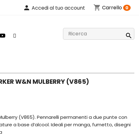
shopping_cart
person
Carrello
Accedi al tuo account
0

RKER W&N MULBERRY (V865)
lberry (V865). Pennarelli permanenti a due punte con
avature a base d’alcool. Ideali per manga, fumetto, disegni
a