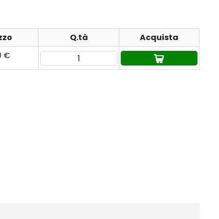
zzo
Q.tà
Acquista
0 €