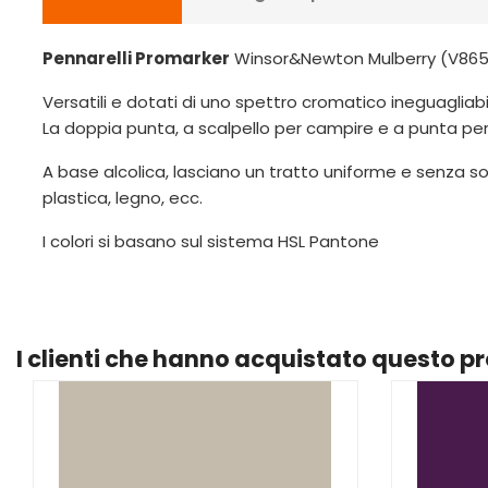
Pennarelli Promarker
Winsor&Newton Mulberry (V865
Versatili e dotati di uno spettro cromatico ineguagliabil
La doppia punta, a scalpello per campire e a punta per det
A base alcolica, lasciano un tratto uniforme e senza so
plastica, legno, ecc.
I colori si basano sul sistema HSL Pantone
I clienti che hanno acquistato questo 