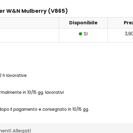
rker W&N Mulberry (V865)
Disponibile
Pre
SI
3,9
 h lavorative
almente in 10/15 gg. lavorativi
 dopo il pagamento e consegnato in 10/15 gg.
enti Allegati