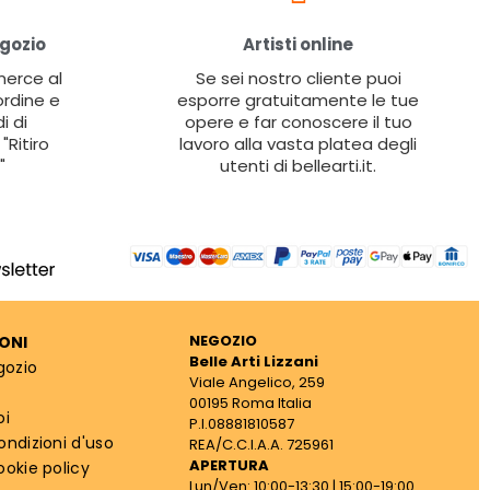
egozio
Artisti online
 merce al
Se sei nostro cliente puoi
ordine e
esporre gratuitamente le tue
i di
opere e far conoscere il tuo
"Ritiro
lavoro alla vasta platea degli
"
utenti di bellearti.it.
NEGOZIO
ONI
Belle Arti Lizzani
gozio
Viale Angelico, 259
00195 Roma Italia
oi
P.I.08881810587
ondizioni d'uso
REA/C.C.I.A.A. 725961
APERTURA
ookie policy
Lun/Ven: 10:00-13:30 | 15:00-19:00