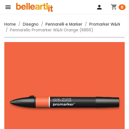
shopping_cart

person
0
Home
Disegno
Pennarelli e Marker
Promarker W&N
Pennarello Promarker W&N Orange (R866)